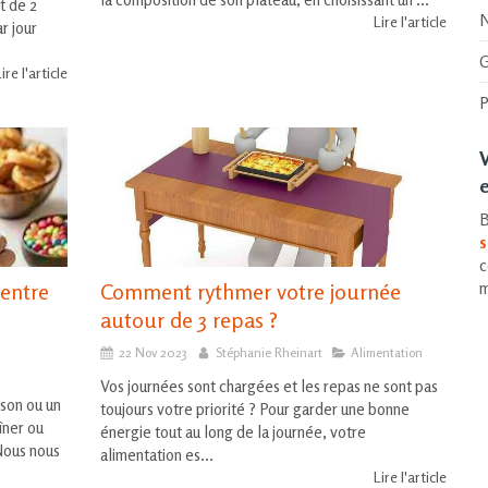
t de 2
N
Lire l'article
r jour
G
ire l'article
P
e
B
s
c
 entre
Comment rythmer votre journée
m
autour de 3 repas ?
22 Nov 2023
Stéphanie Rheinart
Alimentation
Vos journées sont chargées et les repas ne sont pas
sson ou un
toujours votre priorité ? Pour garder une bonne
îner ou
énergie tout au long de la journée, votre
 Nous nous
alimentation es...
Lire l'article