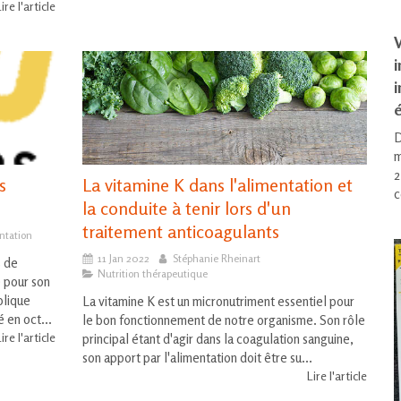
ire l'article
V
i
é
D
m
2
s
La vitamine K dans l'alimentation et
c
la conduite à tenir lors d'un
traitement anticoagulants
ntation
11 Jan 2022
Stéphanie Rheinart
s de
Nutrition thérapeutique
e pour son
blique
La vitamine K est un micronutriment essentiel pour
 en oct...
le bon fonctionnement de notre organisme. Son rôle
ire l'article
principal étant d'agir dans la coagulation sanguine,
son apport par l'alimentation doit être su...
Lire l'article