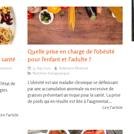
Quelle prise en charge de l'obésité
 santé
pour l'enfant et l'adulte ?
entation
13 Sep 2020
Stéphanie Rheinart
Nutrition thérapeutique
L'obésité est une maladie chronique se définissant
l'état de
par une accumulation anormale ou excessive de
gies.
graisses présentant un risque pour la santé. La prise
de poids qui en résulte est liée à l'augmentat...
Lire l'article
ire l'article