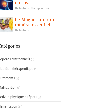
en cas
d'hypothyroïdie ?
Nutrition thérapeutique
Le Magnésium : un
minéral essentiel
pour notre santé
Nutrition
Catégories
epères nutritionnels
(2)
utrition thérapeutique
(7)
utriments
(4)
alnutrition
(1)
ctivité physique et Sport
(4)
limentation
(13)