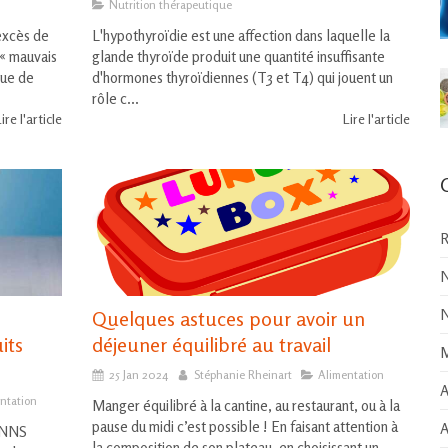
Nutrition thérapeutique
excès de
L'hypothyroïdie est une affection dans laquelle la
 « mauvais
glande thyroïde produit une quantité insuffisante
que de
d'hormones thyroïdiennes (T3 et T4) qui jouent un
rôle c...
ire l'article
Lire l'article
R
N
N
Quelques astuces pour avoir un
its
déjeuner équilibré au travail
M
25 Jan 2024
Stéphanie Rheinart
Alimentation
A
ntation
Manger équilibré à la cantine, au restaurant, ou à la
pause du midi c’est possible ! En faisant attention à
A
 PNNS
la composition de son plateau, en choisissant un ...