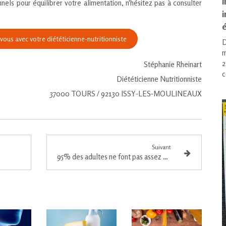
i
nnels pour équilibrer votre alimentation, n'hésitez pas à consulter
é
ous avec votre diététicienne-nutritionniste
D
m
2
Stéphanie Rheinart
c
Diététicienne Nutritionniste
37000 TOURS / 92130 ISSY-LES-MOULINEAUX
Suivant
able
95% des adultes ne font pas assez de sport en France