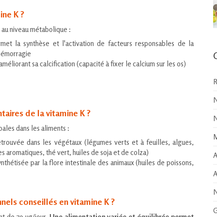
ine K ?
s au niveau métabolique :
met la synthèse et l'activation de facteurs responsables de la
'hémorragie
 améliorant sa calcification (capacité à fixer le calcium sur les os)
R
N
taires de la vitamine K ?
N
pales dans les aliments :
M
trouvée dans les végétaux (légumes verts et à feuilles, algues,
s aromatiques, thé vert, huiles de soja et de colza)
A
thétisée par la flore intestinale des animaux (huiles de poissons,
A
N
nels conseillés en vitamine K ?
G
nt de 79 µg/jour.
Une alimentation variée et équilibrée permet