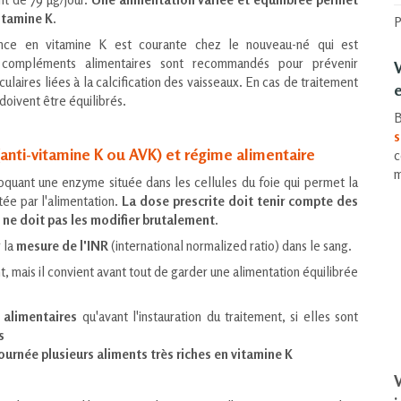
itamine K.
P
ence en vitamine K est courante chez le nouveau-né qui est
 compléments alimentaires sont recommandés pour prévenir
ulaires liées à la calcification des vaisseaux. En cas de traitement
e
 doivent être équilibrés.
B
s
anti-vitamine K ou AVK) et régime alimentaire
c
m
oquant une enzyme située dans les cellules du foie qui permet la
tée par l'alimentation.
La dose prescrite doit tenir compte des
 ne doit pas les modifier brutalement.
r la
mesure de l'INR
(international normalized ratio) dans le sang.
t, mais il convient avant tout de garder une alimentation équilibrée
 alimentaires
qu'avant l'instauration du traitement, si elles sont
s
urnée plusieurs aliments très riches en vitamine K
V