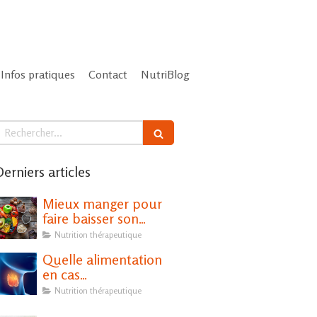
Infos pratiques
Contact
NutriBlog
echercher
erniers articles
Mieux manger pour
faire baisser son
cholestérol
Nutrition thérapeutique
Quelle alimentation
en cas
d'hypothyroïdie ?
Nutrition thérapeutique