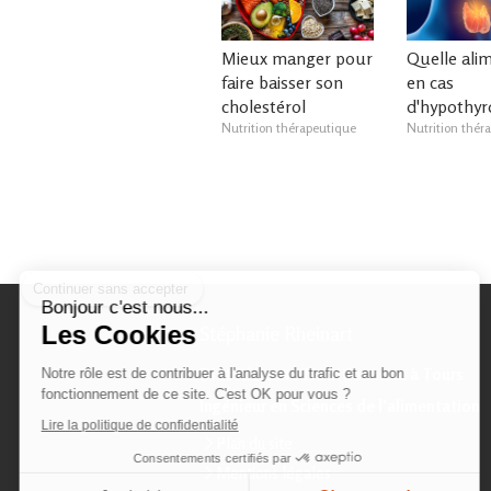
Mieux manger pour
Quelle ali
faire baisser son
en cas
cholestérol
d'hypothyro
Nutrition thérapeutique
Nutrition thér
Continuer sans accepter
Bonjour c'est nous...
Les Cookies
Stéphanie Rheinart
Diététicienne-Nutritionniste à Tours
Notre rôle est de contribuer à l'analyse du trafic et au bon
fonctionnement de ce site. C'est OK pour vous ?
Ingénieur en Sciences de l'alimentation
Lire la politique de confidentialité
Plan du site
Consentements certifiés par
Mentions légales