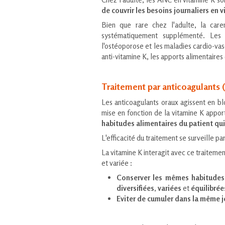
de couvrir les besoins journaliers en v
Bien que rare chez l'adulte, la car
systématiquement supplémenté. Les
l'ostéoporose et les maladies cardio-vasc
anti-vitamine K, les apports alimentaires
Traitement par anticoagulants (
Les anticoagulants oraux agissent en bl
mise en fonction de la vitamine K appor
habitudes alimentaires du patient qui
L'efficacité du traitement se surveille pa
La vitamine K interagit avec ce traitemen
et variée :
Conserver les mêmes habitudes
diversifiées
,
variées
et
équilibrée
Eviter de cumuler dans la même jo