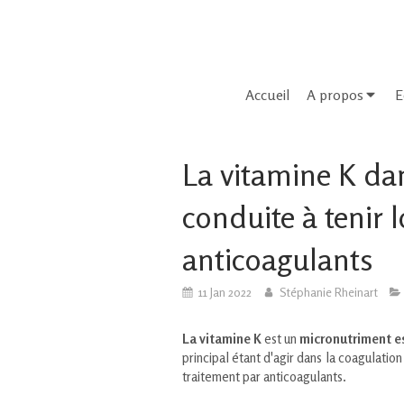
Accueil
A propos
E
La vitamine K dan
conduite à tenir 
anticoagulants
11 Jan 2022
Stéphanie Rheinart
La vitamine K
est un
micronutriment e
principal étant d'agir dans la coagulation
traitement par anticoagulants.