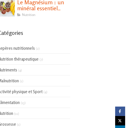
Le Magnésium : un
minéral essentiel
pour notre santé
Nutrition
Catégories
epères nutritionnels
(2)
utrition thérapeutique
(7)
utriments
(4)
alnutrition
(1)
ctivité physique et Sport
(4)
limentation
(13)
utrition
(11)
rossesse
(1)