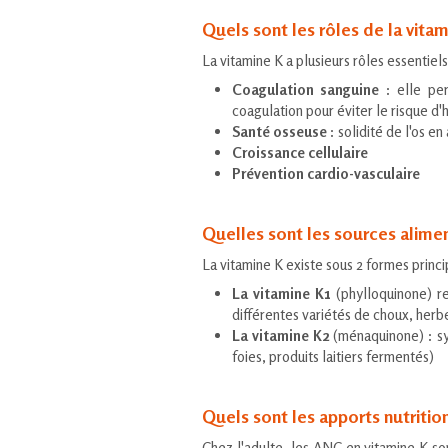
Quels sont les rôles de la vitam
La vitamine K a plusieurs rôles essentiel
Coagulation sanguine
: elle per
coagulation pour éviter le risque d
Santé osseuse
: solidité de l'os en
Croissance cellulaire
Prévention cardio-vasculaire
Quelles sont les sources alimen
La vitamine K existe sous 2 formes princi
La vitamine K1
(phylloquinone) re
différentes variétés de choux, herbe
La vitamine K2
(ménaquinone) : syn
foies, produits laitiers fermentés)
Quels sont les apports nutrition
Chez l'adulte, les ANC en vitamine K so