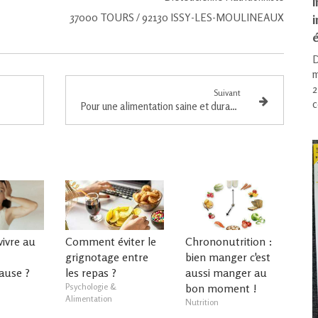
i
37000 TOURS / 92130 ISSY-LES-MOULINEAUX
é
D
m
2
Suivant
c
Pour une alimentation saine et durable
ivre au
Comment éviter le
Chrononutrition :
grignotage entre
bien manger c'est
ause ?
les repas ?
aussi manger au
Psychologie &
bon moment !
Alimentation
Nutrition