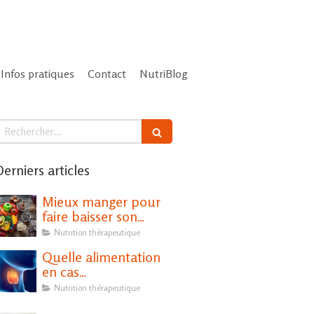
Infos pratiques
Contact
NutriBlog
echercher
erniers articles
Mieux manger pour
faire baisser son
cholestérol
Nutrition thérapeutique
Quelle alimentation
en cas
d'hypothyroïdie ?
Nutrition thérapeutique