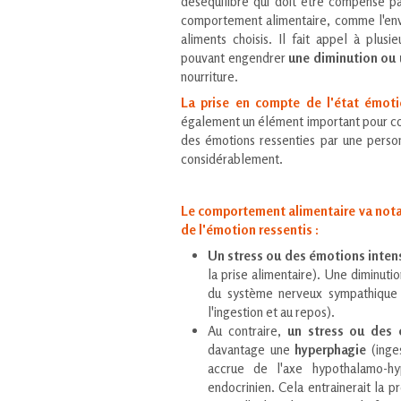
déséquilibre qui doit être compensé par
comportement alimentaire, comme l'envi
aliments choisis. Il fait appel à plus
pouvant engendrer
une diminution ou 
nourriture.
La prise en compte de l'état émot
également un élément important pour co
des émotions ressenties par une perso
considérablement.
Le comportement alimentaire va notam
de l'émotion ressentis :
Un stress ou des émotions inten
la prise alimentaire). Une diminutio
du système nerveux sympathique e
l'ingestion et au repos).
Au contraire,
un stress ou des 
davantage une
hyperphagie
(inges
accrue de l'axe hypothalamo-hy
endocrinien. Cela entrainerait la p