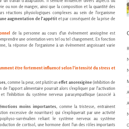
 un travail d'adaptation. Il semble influencer divers aspects du
e ou non de manger, ainsi que la composition et la quantité des
ieurs réactions physiologiques complexes au sein de l'organisme
une augmentation de l'appétit
et par conséquent de la prise de
ionnel
de la personne au cours d'un évènement anxiogène est
mprendre une orientation vers tel ou tel changement. En fonction
nne, la réponse de l'organisme à un évènement angoissant varie
R
N
ment être fortement influencé selon l'intensité du stress et
N
M
ses
, comme la peur, ont plutôt un
effet anorexigène
(inhibition de
n de l'apport alimentaire pourrait alors s'expliquer par l'activation
A
t l'inhibition du système nerveux parasympathique (associé à
A
émotions moins importantes
, comme la tristesse, entrainent
tion excessive de nourriture) qui s'expliquerait par une activité
N
pophyso-surrénalien reliant le système nerveux au système
roduction de cortisol, une hormone dont l'un des rôles importants
G