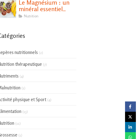
Le Magnésium : un
minéral essentiel
pour notre santé
Nutrition
Catégories
epères nutritionnels
(2)
utrition thérapeutique
(7)
utriments
(4)
alnutrition
(1)
ctivité physique et Sport
(4)
limentation
(13)
utrition
(11)
rossesse
(1)