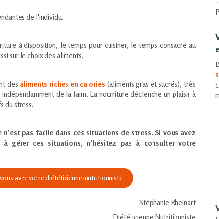
P
ndantes de l'individu.
iture à disposition, le temps pour cuisiner, le temps consacré au
e
ussi sur le choix des aliments.
B
s
ent des
aliments riches en calories
(aliments gras et sucrés), très
c
 indépendamment de la faim. La nourriture déclenche un plaisir à
m
s du stress.
e n'est pas facile dans ces situations de stress. Si vous avez
 à gérer ces situations, n'hésitez pas à consulter votre
ous avec votre diététicienne-nutritionniste
Stéphanie Rheinart
V
Diététicienne Nutritionniste