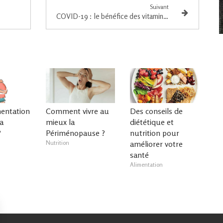
Suivant
COVID-19 : le bénéfice des vitamines et minéraux
mentation
Comment vivre au
Des conseils de
a
mieux la
diététique et
?
Périménopause ?
nutrition pour
Nutrition
améliorer votre
santé
Alimentation