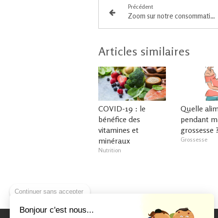
Précédent
Zoom sur notre consommation en aliments sources de PROTEINES
Articles similaires
COVID-19 : le
Quelle ali
bénéfice des
pendant m
vitamines et
grossesse 
minéraux
Grossesse
Nutrition
Continuer sans accepter
Bonjour c'est nous...