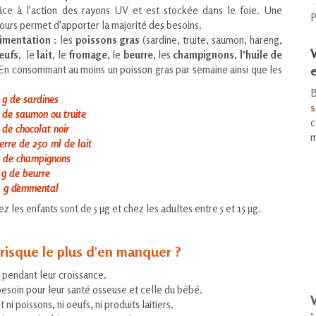
âce à l'action des rayons UV et est stockée dans le foie. Une
P
 jours permet d'apporter la majorité des besoins.
alimentation
: les
poissons gras
(sardine, truite, saumon, hareng,
eufs
, le
lait
, le
fromage
, le
beurre
, les
champignons
,
l'huile de
En consommant au moins un poisson gras par semaine ainsi que les
e
B
 g de sardines
s
 de saumon ou truite
c
de chocolat noir
m
erre de 250 ml de lait
g de champignons
 g de beurre
 g d'emmental
les enfants sont de 5 µg et chez les adultes entre 5 et 15 µg.
 risque le plus d'en manquer ?
 pendant leur croissance.
besoin pour leur santé osseuse et celle du bébé.
V
i poissons, ni oeufs, ni produits laitiers.