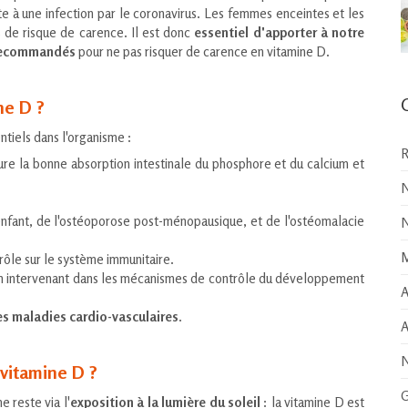
 à une infection par le coronavirus. Les femmes enceintes et les
 de risque de carence. Il est donc
essentiel d'apporter à notre
 recommandés
pour ne pas risquer de carence en vitamine D.
ne D ?
ntiels dans l'organisme :
R
ure la bonne absorption intestinale du phosphore et du calcium et
N
enfant, de l'ostéoporose post-ménopausique, et de l'ostéomalacie
N
M
 rôle sur le système immunitaire.
 intervenant dans les mécanismes de contrôle du développement
A
es maladies cardio-vasculaires
.
A
N
 vitamine D ?
G
e reste via l'
exposition à la lumière du soleil
: la vitamine D est