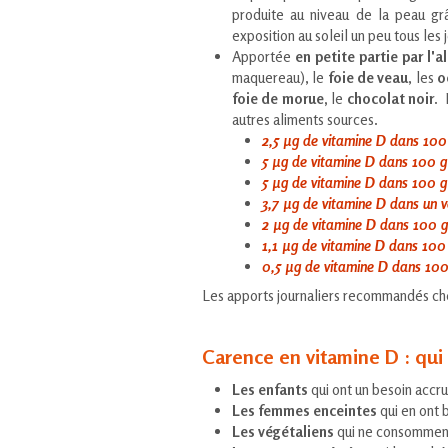
produite au niveau de la peau gr
exposition au soleil un peu tous les
Apportée
en petite partie par l'
maquereau), le
foie de veau
, les
o
foie de morue,
le
chocolat noir
. 
autres aliments sources.
2,5 µg de vitamine D dans 100
5 µg de vitamine D dans 100 g
5 µg de vitamine D dans 100 g 
3,7 µg de vitamine D dans un v
2 µg de vitamine D dans 100 
1,1 µg de vitamine D dans 100
0,5 µg de vitamine D dans 100
Les apports journaliers recommandés chez 
Carence en vitamine D : qui
Les enfants
qui ont un besoin accru
Les femmes enceintes
qui en ont 
Les végétaliens
qui ne consomment n