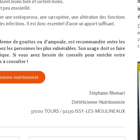
i
tisent moins bien et sortent moins.
t peu ensoleillé.
é
er une ostéoporose, une sarcopénie, une altération des fonctions
es infections. Il est donc essentiel d'avoir un apport suffisant.
D
m
2
 forme de gouttes ou d'ampoule, est recommandée entre les
c
hez les personnes les plus vulnérables. Son usage doit se faire
ique. Si vous avez besoin de conseils pour enrichir votre
 à consulter !
cienne-nutritionniste
Stéphanie Rheinart
Diététicienne-Nutritionniste
37000 TOURS / 92130 ISSY-LES-MOULINEAUX