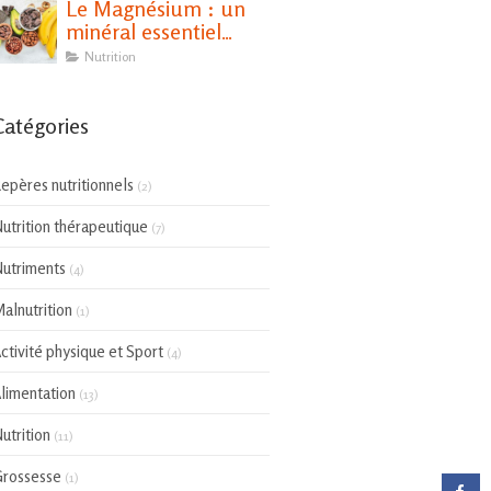
Le Magnésium : un
minéral essentiel
pour notre santé
Nutrition
Catégories
epères nutritionnels
(2)
utrition thérapeutique
(7)
utriments
(4)
alnutrition
(1)
ctivité physique et Sport
(4)
limentation
(13)
utrition
(11)
rossesse
(1)