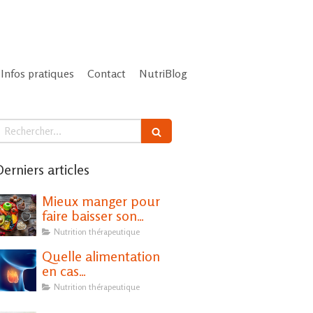
Infos pratiques
Contact
NutriBlog
echercher
erniers articles
Mieux manger pour
faire baisser son
cholestérol
Nutrition thérapeutique
Quelle alimentation
en cas
d'hypothyroïdie ?
Nutrition thérapeutique