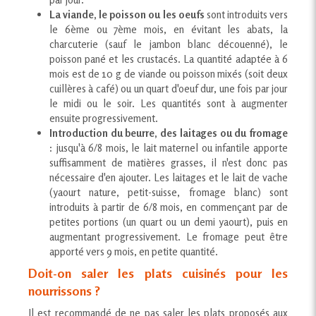
La viande, le poisson ou les oeufs
sont introduits vers
le 6ème ou 7ème mois, en évitant les abats, la
charcuterie (sauf le jambon blanc découenné), le
poisson pané et les crustacés. La quantité adaptée à 6
mois est de 10 g de viande ou poisson mixés (soit deux
cuillères à café) ou un quart d'oeuf dur, une fois par jour
le midi ou le soir. Les quantités sont à augmenter
ensuite progressivement.
Introduction du beurre, des laitages ou du fromage
: jusqu'à 6/8 mois, le lait maternel ou infantile apporte
suffisamment de matières grasses, il n'est donc pas
nécessaire d'en ajouter. Les laitages et le lait de vache
(yaourt nature, petit-suisse, fromage blanc) sont
introduits à partir de 6/8 mois, en commençant par de
petites portions (un quart ou un demi yaourt), puis en
augmentant progressivement. Le fromage peut être
apporté vers 9 mois, en petite quantité.
Doit-on saler les plats cuisinés pour les
nourrissons ?
Il est recommandé de ne pas saler les plats proposés aux