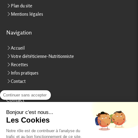
Plan du site
Mentions légales
Navigation
Accueil
Votre diététicienne-Nutritionniste
Recettes
Infos pratiques
Contact
Continuer sans accepter
Contact
Stéphanie Rheinart
Bonjour c'est nous...
Les Cookies
15, boulevard Béranger
37000
Tours
Notre rôle est de contribuer à l'analyse du
France
trafic et au bon fonctionnement de ce site.