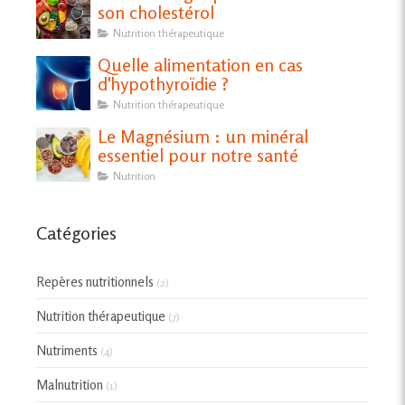
son cholestérol
Nutrition thérapeutique
Quelle alimentation en cas
d'hypothyroïdie ?
Nutrition thérapeutique
Le Magnésium : un minéral
essentiel pour notre santé
Nutrition
Catégories
Repères nutritionnels
(2)
Nutrition thérapeutique
(7)
Nutriments
(4)
Malnutrition
(1)