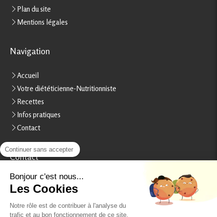
Plan du site
Mentions légales
Navigation
Accueil
Votre diététicienne-Nutritionniste
Recettes
Infos pratiques
Contact
Continuer sans accepter
Contact
Stéphanie Rheinart
Bonjour c'est nous...
Les Cookies
15, boulevard Béranger
37000
Tours
Notre rôle est de contribuer à l'analyse du
France
trafic et au bon fonctionnement de ce site.