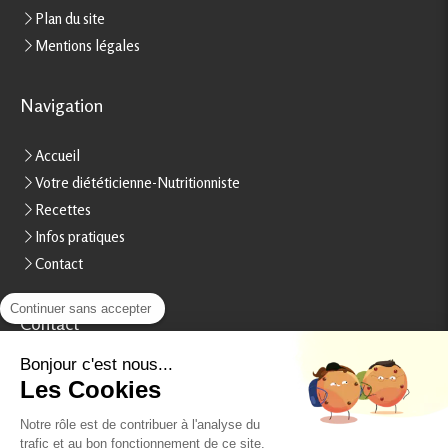
Plan du site
Mentions légales
Navigation
Accueil
Votre diététicienne-Nutritionniste
Recettes
Infos pratiques
Contact
Continuer sans accepter
Contact
Stéphanie Rheinart
Bonjour c'est nous...
Les Cookies
15, boulevard Béranger
37000
Tours
Notre rôle est de contribuer à l'analyse du
France
trafic et au bon fonctionnement de ce site.