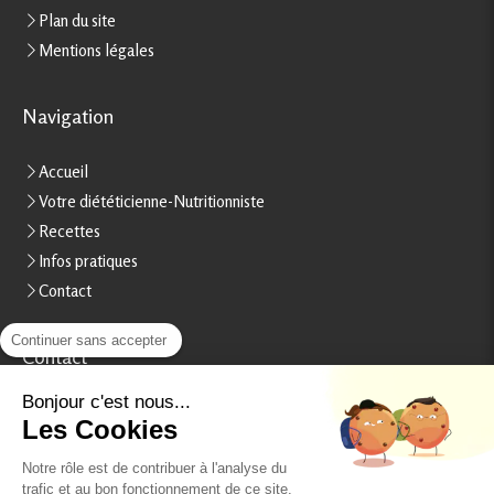
Plan du site
Mentions légales
Navigation
Accueil
Votre diététicienne-Nutritionniste
Recettes
Infos pratiques
Contact
Continuer sans accepter
Contact
Stéphanie Rheinart
Bonjour c'est nous...
Les Cookies
15, boulevard Béranger
37000
Tours
Notre rôle est de contribuer à l'analyse du
France
trafic et au bon fonctionnement de ce site.