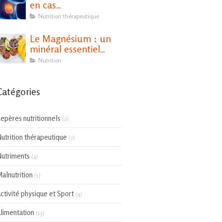
en cas
d'hypothyroïdie ?
Nutrition thérapeutique
Le Magnésium : un
minéral essentiel
pour notre santé
Nutrition
Catégories
epères nutritionnels
(2)
utrition thérapeutique
(7)
utriments
(4)
alnutrition
(1)
ctivité physique et Sport
(4)
limentation
(13)