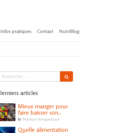
Infos pratiques
Contact
NutriBlog
echercher
erniers articles
Mieux manger pour
faire baisser son
cholestérol
Nutrition thérapeutique
Quelle alimentation