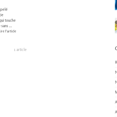
ppelé
gie
 qui touche
sans ...
ire l'article
1 article
R
N
N
M
A
A