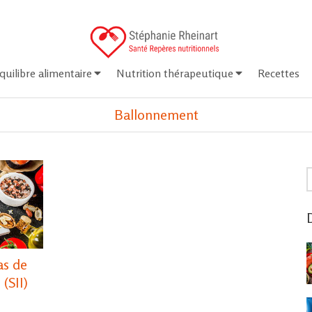
quilibre alimentaire
Nutrition thérapeutique
Recettes
Ballonnement
R
D
as de
 (SII)