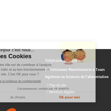
Continuer sans accepter
Bonjour c'est nous...
Les Cookies
Stéphanie Rheinart
Notre rôle est de contribuer à l'analyse
Diététicienne-Nutritionniste à Tours
du trafic et au bon fonctionnement de
ce site. C'est OK pour vous ?
Ingénieur en Sciences de l'alimentation
Lire la politique de confidentialité
Plan du site
Consentements certifiés par
Mentions légales
Je choisis
Ok pour moi
Plateforme de Gestion du Consentement : Personnalisez vos Options
Axeptio consent
Notre plateforme vous permet d'adapter et de gérer vos paramètres de confidentialité, en ga