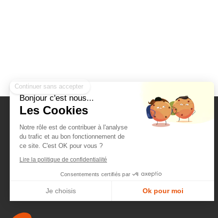
Continuer sans accepter
Bonjour c'est nous...
Les Cookies
Stéphanie Rheinart
Notre rôle est de contribuer à l'analyse
Diététicienne-Nutritionniste à Tours
du trafic et au bon fonctionnement de
ce site. C'est OK pour vous ?
Ingénieur en Sciences de l'alimentation
Lire la politique de confidentialité
Plan du site
Consentements certifiés par
Mentions légales
Je choisis
Ok pour moi
Plateforme de Gestion du Consentement : Personnalisez vos Options
Axeptio consent
Notre plateforme vous permet d'adapter et de gérer vos paramètres de confidentialité, en ga