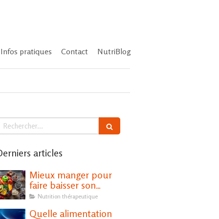
Infos pratiques
Contact
NutriBlog
echercher
erniers articles
Mieux manger pour
faire baisser son
cholestérol
Nutrition thérapeutique
Quelle alimentation