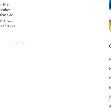
e. Elle
adultes.
éfense de
nné. L...
ire l'article
1 article
R
N
N
M
A
A