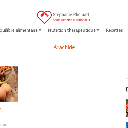
quilibre alimentaire
Nutrition thérapeutique
Recettes
Arachide
R
D
e
ition