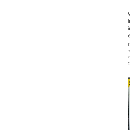
V
i
é
D
m
2
c