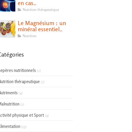
en cas
d'hypothyroïdie ?
Nutrition thérapeutique
Le Magnésium : un
minéral essentiel
pour notre santé
Nutrition
Catégories
epères nutritionnels
(2)
utrition thérapeutique
(7)
utriments
(4)
alnutrition
(1)
ctivité physique et Sport
(4)
limentation
(13)