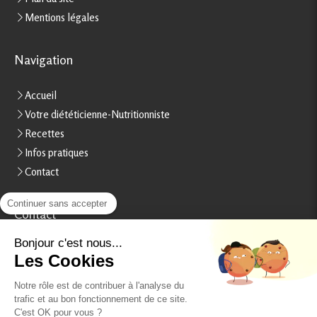
Mentions légales
Navigation
Accueil
Votre diététicienne-Nutritionniste
Recettes
Infos pratiques
Contact
Continuer sans accepter
Contact
Stéphanie Rheinart
Bonjour c'est nous...
Les Cookies
15, boulevard Béranger
37000
Tours
Notre rôle est de contribuer à l'analyse du
France
trafic et au bon fonctionnement de ce site.
Afficher le téléphone
C'est OK pour vous ?