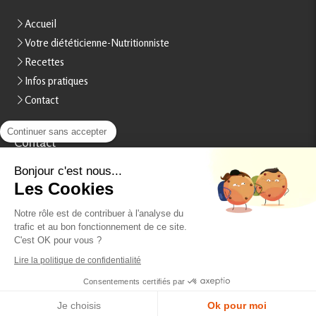
Accueil
Votre diététicienne-Nutritionniste
Recettes
Infos pratiques
Contact
Continuer sans accepter
Contact
Stéphanie Rheinart
Bonjour c'est nous...
Les Cookies
15, boulevard Béranger
37000
Tours
Notre rôle est de contribuer à l'analyse du
France
trafic et au bon fonctionnement de ce site.
Afficher le téléphone
C'est OK pour vous ?
Lire la politique de confidentialité
Prendre rendez-vous
Consentements certifiés par
Je choisis
Ok pour moi
Création et référencement du site par Simplébo