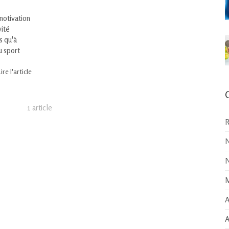
motivation
vité
s qu'à
u sport
ire l'article
1 article
R
N
N
M
A
A