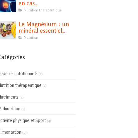
en cas
d'hypothyroïdie ?
Nutrition thérapeutique
Le Magnésium : un
minéral essentiel
pour notre santé
Nutrition
Catégories
epères nutritionnels
(2)
utrition thérapeutique
(7)
utriments
(4)
alnutrition
(1)
ctivité physique et Sport
(4)
limentation
(13)