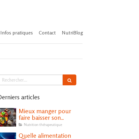
Infos pratiques
Contact
NutriBlog
echercher
erniers articles
Mieux manger pour
faire baisser son
cholestérol
Nutrition thérapeutique
Quelle alimentation