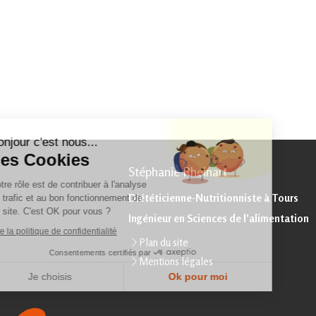
Continuer sans accepter
Bonjour c'est nous...
Les Cookies
Stéphanie Rheinart
Notre rôle est de contribuer à l'analyse
Diététicienne-Nutritionniste à Tours
du trafic et au bon fonctionnement de
ce site. C'est OK pour vous ?
Ingénieur en Sciences de l'alimentation
Lire la politique de confidentialité
Plan du site
Consentements certifiés par
Mentions légales
Je choisis
Ok pour moi
Plateforme de Gestion du Consentement : Personnalisez vos Options
Axeptio consent
Notre plateforme vous permet d'adapter et de gérer vos paramètres de confidentialité, en ga