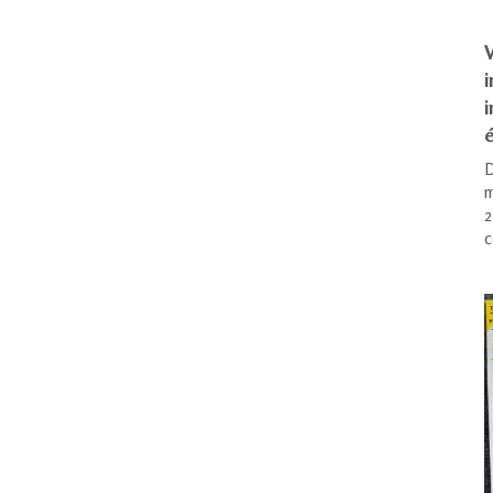
V
i
é
D
m
2
c