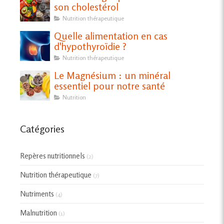
son cholestérol
Nutrition thérapeutique
Quelle alimentation en cas
d'hypothyroïdie ?
Nutrition thérapeutique
Le Magnésium : un minéral
essentiel pour notre santé
Nutrition
Catégories
Repères nutritionnels
(2)
Nutrition thérapeutique
(7)
Nutriments
(4)
Malnutrition
(1)