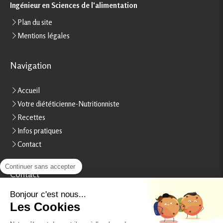
Ingénieur en Sciences de l'alimentation
Plan du site
Mentions légales
Navigation
Accueil
Votre diététicienne-Nutritionniste
Recettes
Infos pratiques
Contact
Continuer sans accepter
Contact
Stéphanie Rheinart
Bonjour c'est nous...
Les Cookies
15, boulevard Béranger
37000
Tours