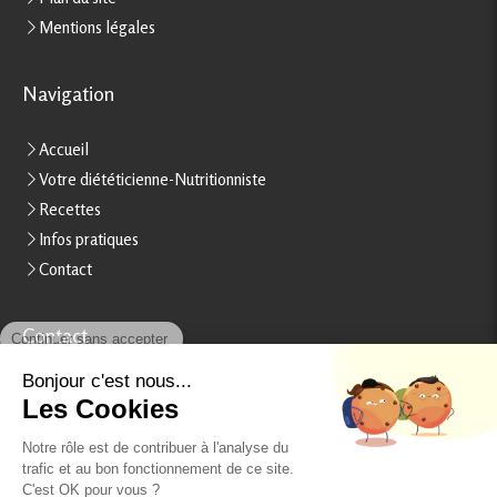
Mentions légales
Navigation
Accueil
Votre diététicienne-Nutritionniste
Recettes
Infos pratiques
Contact
Continuer sans accepter
Contact
Stéphanie Rheinart
Bonjour c'est nous...
Les Cookies
15, boulevard Béranger
37000
Tours
Notre rôle est de contribuer à l'analyse du
France
trafic et au bon fonctionnement de ce site.
Afficher le téléphone
C'est OK pour vous ?